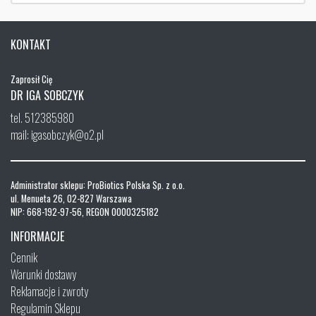
KONTAKT
Zaprosił Cię
DR IGA SOBCZYK
tel. 512385980
mail: igasobczyk@o2.pl
Administrator sklepu: ProBiotics Polska Sp. z o.o.
ul. Menueta 26, 02-827 Warszawa
NIP: 668-192-97-56, REGON 0000325182
INFORMACJE
Cennik
Warunki dostawy
Reklamacje i zwroty
Regulamin Sklepu