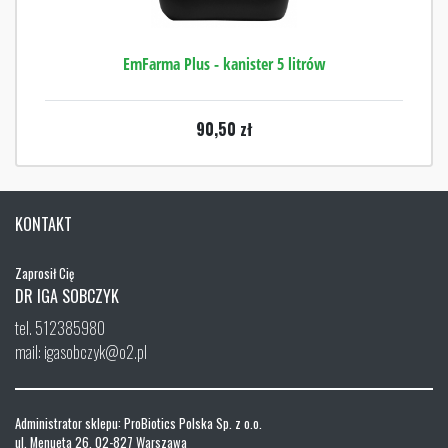
EmFarma Plus - kanister 5 litrów
90,50
zł
KONTAKT
Zaprosił Cię
DR IGA SOBCZYK
tel. 512385980
mail: igasobczyk@o2.pl
Administrator sklepu: ProBiotics Polska Sp. z o.o.
ul. Menueta 26, 02-827 Warszawa