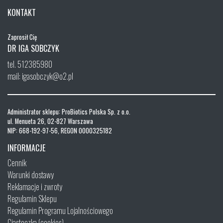
KONTAKT
Zaprosił Cię
DR IGA SOBCZYK
tel. 512385980
mail: igasobczyk@o2.pl
Administrator sklepu: ProBiotics Polska Sp. z o.o.
ul. Menueta 26, 02-827 Warszawa
NIP: 668-192-97-56, REGON 0000325182
INFORMACJE
Cennik
Warunki dostawy
Reklamacje i zwroty
Regulamin Sklepu
Regulamin Programu Lojalnościowego
Ciasteczka (cookies)