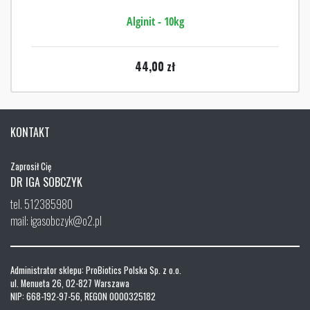
Alginit - 10kg
44,00
zł
KONTAKT
Zaprosił Cię
DR IGA SOBCZYK
tel. 512385980
mail: igasobczyk@o2.pl
Administrator sklepu: ProBiotics Polska Sp. z o.o.
ul. Menueta 26, 02-827 Warszawa
NIP: 668-192-97-56, REGON 0000325182