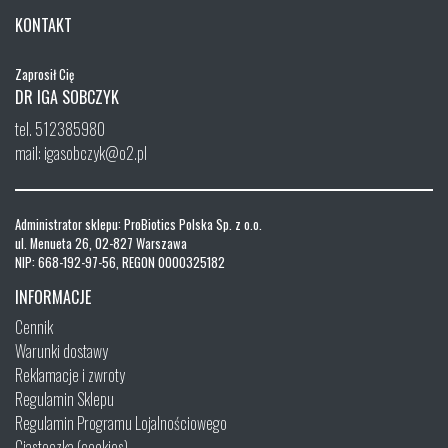
KONTAKT
Zaprosił Cię
DR IGA SOBCZYK
tel. 512385980
mail: igasobczyk@o2.pl
Administrator sklepu: ProBiotics Polska Sp. z o.o.
ul. Menueta 26, 02-827 Warszawa
NIP: 668-192-97-56, REGON 0000325182
INFORMACJE
Cennik
Warunki dostawy
Reklamacje i zwroty
Regulamin Sklepu
Regulamin Programu Lojalnościowego
Ciasteczka (cookies)