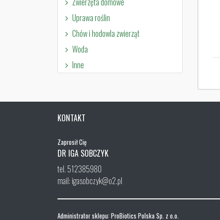
Zwierzęta domowe
Uprawa roślin
Chów i hodowla zwierząt
Woda
Inne
KONTAKT
Zaprosił Cię
DR IGA SOBCZYK
tel. 512385980
mail: igasobczyk@o2.pl
Administrator sklepu: ProBiotics Polska Sp. z o.o.