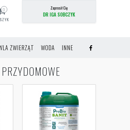
Zaprosił Cię
0
DR IGA SOBCZYK
SZYK
WLA ZWIERZĄT
WODA
INNE
E PRZYDOMOWE