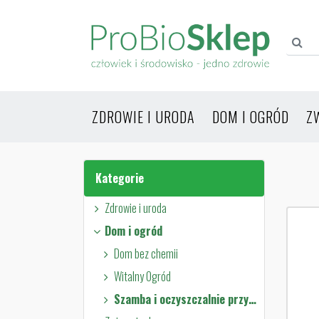
ZDROWIE I URODA
DOM I OGRÓD
Z
Kategorie
Zdrowie i uroda
Dom i ogród
Dom bez chemii
Witalny Ogród
Szamba i oczyszczalnie przydomowe