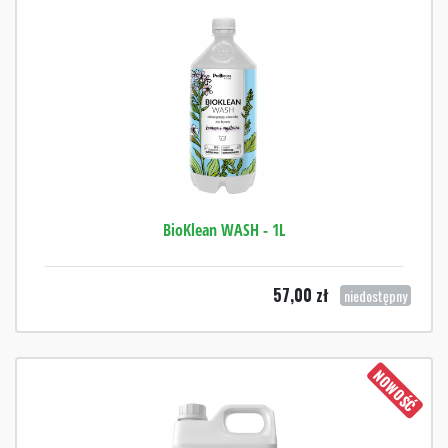
BioKlean WASH - 1L
57,00
zł
niedostępny
NOWOŚĆ