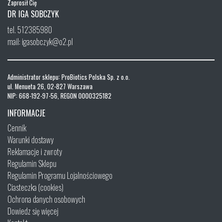
Zaprosił Cię
DR IGA SOBCZYK
tel. 512385980
mail: igasobczyk@o2.pl
Administrator sklepu: ProBiotics Polska Sp. z o.o.
ul. Menueta 26, 02-827 Warszawa
NIP: 668-192-97-56, REGON 0000325182
INFORMACJE
Cennik
Warunki dostawy
Reklamacje i zwroty
Regulamin Sklepu
Regulamin Programu Lojalnościowego
Ciasteczka (cookies)
Ochrona danych osobowych
Dowiedz się więcej