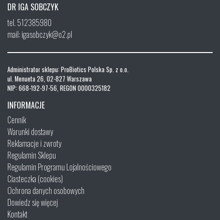
DR IGA SOBCZYK
tel. 512385980
mail: igasobczyk@o2.pl
Administrator sklepu: ProBiotics Polska Sp. z o.o.
ul. Menueta 26, 02-827 Warszawa
NIP: 668-192-97-56, REGON 0000325182
INFORMACJE
Cennik
Warunki dostawy
Reklamacje i zwroty
Regulamin Sklepu
Regulamin Programu Lojalnościowego
Ciasteczka (cookies)
Ochrona danych osobowych
Dowiedz się więcej
Kontakt