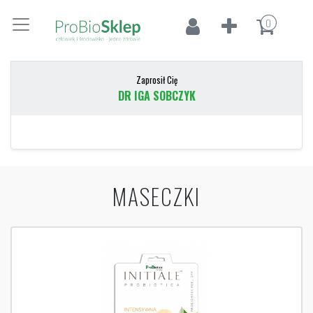
0
Zaprosił Cię
DR IGA SOBCZYK
MASECZKI