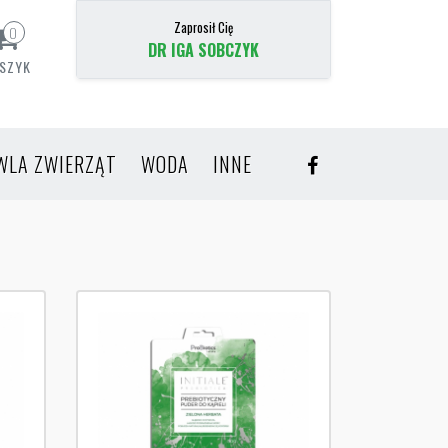
Zaprosił Cię
0
DR IGA SOBCZYK
SZYK
WLA ZWIERZĄT
WODA
INNE