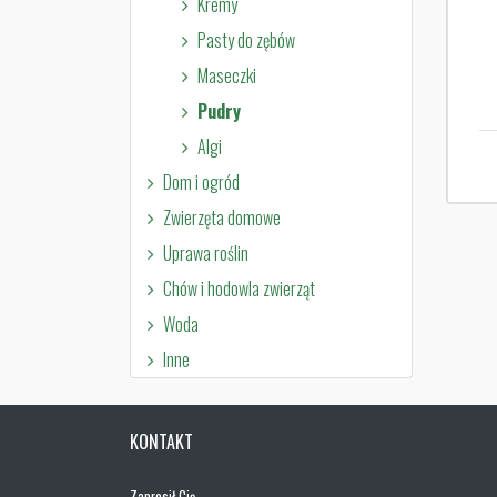
Kremy
Pasty do zębów
Maseczki
Pudry
Algi
Dom i ogród
Zwierzęta domowe
Uprawa roślin
Chów i hodowla zwierząt
Woda
Inne
KONTAKT
Zaprosił Cię