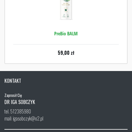
PreBio BALM
59,00
zł
KONTAKT
Zaprosił Cię
DR IGA SOBCZYK
tel. 512385980
mail: igasobczyk@o2.pl