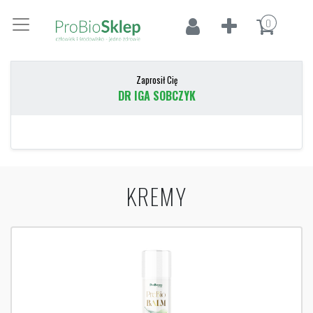
0
Zaprosił Cię
DR IGA SOBCZYK
KREMY