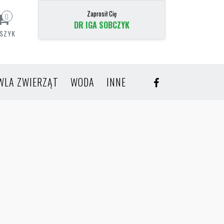
Zaprosił Cię
0
DR IGA SOBCZYK
SZYK
WLA ZWIERZĄT
WODA
INNE