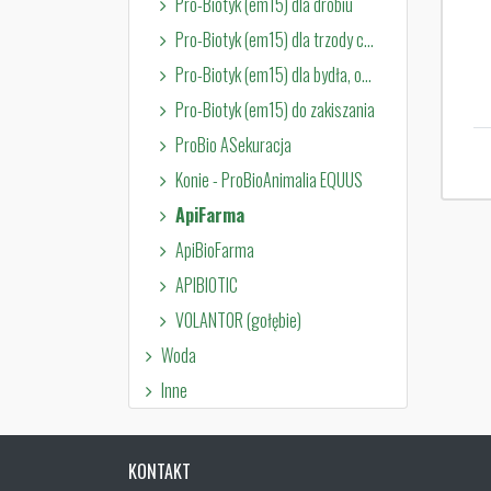
Pro-Biotyk (em15) dla drobiu
Pro-Biotyk (em15) dla trzody chlewnej
Pro-Biotyk (em15) dla bydła, owiec i kóz
Pro-Biotyk (em15) do zakiszania
ProBio ASekuracja
Konie - ProBioAnimalia EQUUS
ApiFarma
ApiBioFarma
APIBIOTIC
VOLANTOR (gołębie)
Woda
Inne
KONTAKT